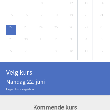
8.
9.
10.
11.
12.
13.
14.
15.
16.
17.
18.
19.
20.
21.
22.
23.
24.
25.
26.
27.
28.
29.
30.
1.
2.
3.
4.
5.
6.
7.
8.
9.
10.
11.
12.
Velg kurs
Mandag 22. juni
Ingen kurs registrert
Kommende kurs