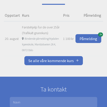
Oppstart
Kurs
Pris
Påmelding
Førstehjelp for de over 25år
(Trafikalt grunnkurs)
3+
Påmelding
20. august
1 100 kr
Bindende påmelding!Nydalen
kjøreskole, Maridalsveien 264,
0872 Oslo
Se alle våre kommende kurs
Ta kontakt