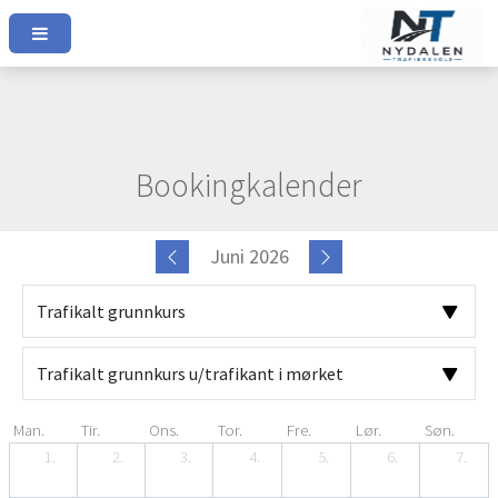
Bookingkalender
Juni 2026
Man.
Tir.
Ons.
Tor.
Fre.
Lør.
Søn.
1.
2.
3.
4.
5.
6.
7.