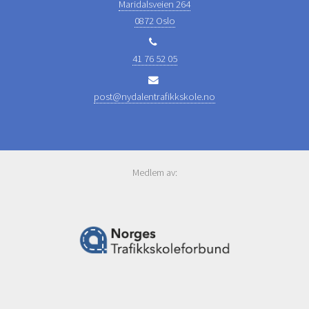
Maridalsveien 264
0872 Oslo
41 76 52 05
post@nydalentrafikkskole.no
Medlem av: