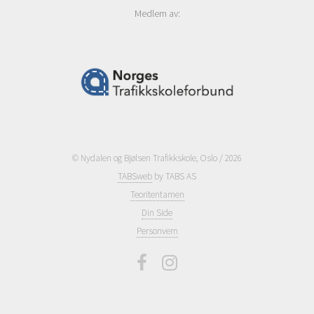
Medlem av:
© Nydalen og Bjølsen Trafikkskole, Oslo / 2026
TABSweb
by TABS AS
Teoritentamen
Din Side
Personvern