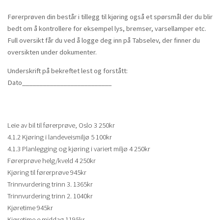
Førerprøven din består i tillegg til kjøring også et spørsmål der du blir
bedt om å kontrollere for eksempel lys, bremser, varsellamper etc.
Full oversikt får du ved å logge deg inn på Tabselev, der finner du
oversikten under dokumenter.
Underskrift på bekreftet lest og forstått:
Dato__________________________
Leie av bil til førerprøve, Oslo 3 250kr
4.1.2 Kjøring i landeveismiljø 5 100kr
4.1.3 Planlegging og kjøring i variert miljø 4 250kr
Førerprøve helg/kveld 4 250kr
Kjøring til førerprøve 945kr
Trinnvurdering trinn 3. 1365kr
Trinnvurdering trinn 2. 1040kr
Kjøretime 945kr
Kjøretime e.middag 1195kr