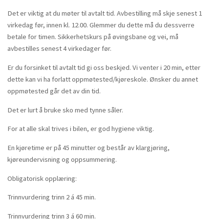
Det er viktig at du møter til avtalt tid. Avbestilling må skje senest 1
virkedag før, innen kl. 12.00. Glemmer du dette må du dessverre
betale for timen. Sikkerhetskurs på øvingsbane og vei, må
avbestilles senest 4 virkedager før.
Er du forsinket til avtalt tid gi oss beskjed. Vi venter i 20 min, etter
dette kan vi ha forlatt oppmøtested/kjøreskole. Ønsker du annet
oppmøtested går det av din tid.
Det er lurt å bruke sko med tynne såler.
For at alle skal trives i bilen, er god hygiene viktig.
En kjøretime er på 45 minutter og består av klargjøring,
kjøreundervisning og oppsummering.
Obligatorisk opplæring:
Trinnvurdering trinn 2 á 45 min.
Trinnvurdering trinn 3 á 60 min.